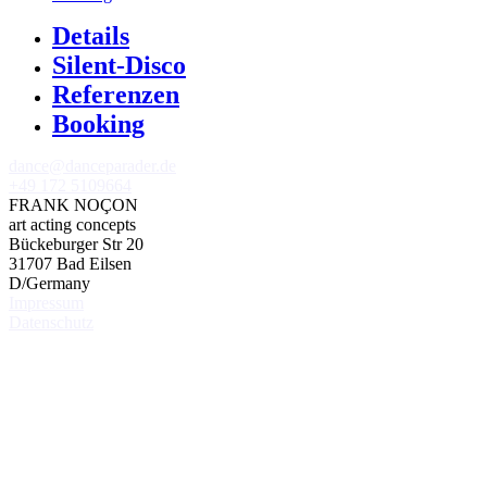
Details
Silent-Disco
Referenzen
Booking
dance@danceparader.de
+49 172 5109664
FRANK NOÇON
art acting concepts
Bückeburger Str 20
31707 Bad Eilsen
D/Germany
Impressum
Datenschutz