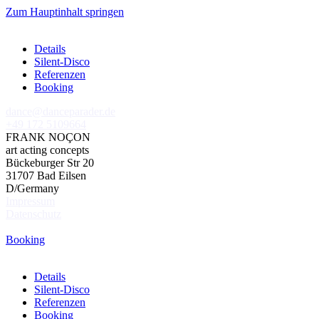
Zum Hauptinhalt springen
Details
Silent-Disco
Referenzen
Booking
dance@danceparader.de
+49 172 5109664
FRANK NOÇON
art acting concepts
Bückeburger Str 20
31707 Bad Eilsen
D/Germany
Impressum
Datenschutz
Booking
Details
Silent-Disco
Referenzen
Booking